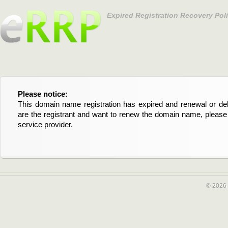
Expired Registration Recovery Pol
Please notice:
Bitte beachten Sie:
This domain name registration has expired and renewal or dele
Diese Domainregistrierung ist abgelaufen und die Verläng
are the registrant and want to renew the domain name, please 
Domain stehen an. Wenn Sie der Registrant sind und di
service provider.
verlängern möchten, kontaktieren Sie bitte Ihren Service-Provid
© 2026